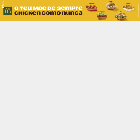
PUB.
Braga
Região
Desporto
Religião
Nacional
Internacional