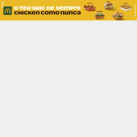
PUB.
Braga
Região
Desporto
Religião
Nacional
Internacional