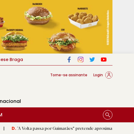
cese Braga
Torne-se assinante
Login
rnacional
M
ta passa por Guimarães” pretende aproximar o público do ciclismo
|