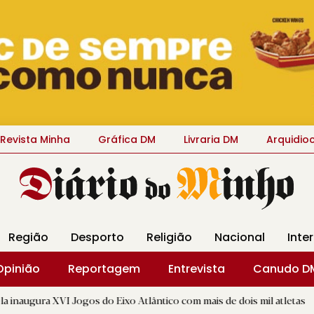
Revista Minha
Gráfica DM
Livraria DM
Arquidio
Região
Desporto
Religião
Nacional
Inte
Opinião
Reportagem
Entrevista
Canudo D
ogos do Eixo Atlântico com mais de dois mil atletas
|
"A Vol
D.