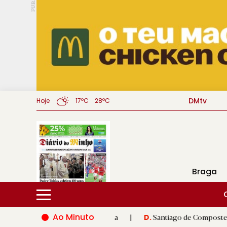
PUB.
DMtv
Hoje
17ºC
28ºC
Braga
Ao Minuto
ção do mundo da moda
|
Santiago de Compostela inaugura XVI J
D.