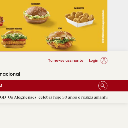
cese Braga
Torne-se assinante
Login
rnacional
M
nses" celebra hoje 50 anos e realiza amanhã a festa comemorativa
|