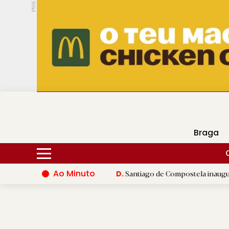
PUB.
DMtv
Hoje
16ºC
30ºC
Braga
Ao Minuto
undo da moda
|
Santiago de Compostela inaugura XVI Jogos do 
D.