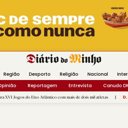
Revista Minha
Gráfica DM
Livraria DM
Arquidio
Região
Desporto
Religião
Nacional
Inte
Opinião
Reportagem
Entrevista
Canudo D
Eixo Atlântico com mais de dois mil atletas
|
GD "Os Alegrie
D.