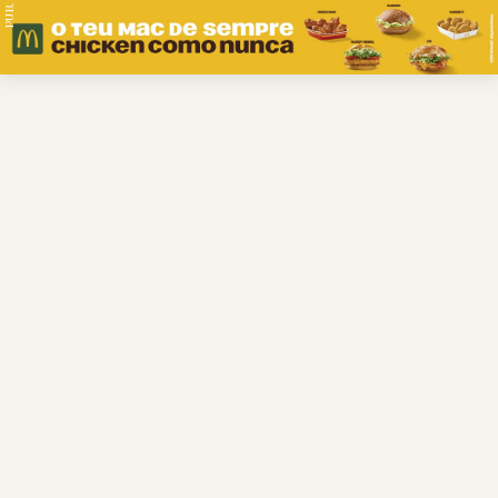
PUB.
Braga
Região
Desporto
Religião
Nacional
Internacional