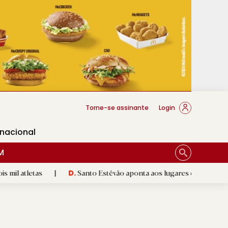
cese Braga
Torne-se assinante
Login
rnacional
M
s
|
Santo Estêvão aponta aos lugares cimeiros da Honra
|
D.