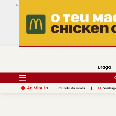
PUB.
DMtv
Hoje
16ºC
28ºC
Braga
Ao Minuto
talento e à inovação do mundo da moda
|
Santiago de Compost
D.