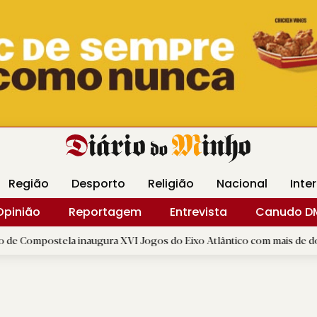
Revista Minha
Gráfica DM
Livraria DM
Arquidio
Região
Desporto
Religião
Nacional
Inte
Opinião
Reportagem
Entrevista
Canudo D
ela inaugura XVI Jogos do Eixo Atlântico com mais de dois mil atleta