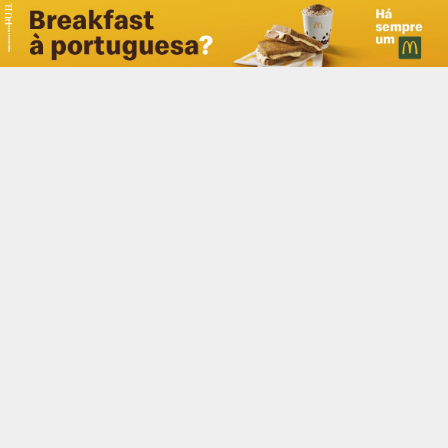
PUB.
Braga
Região
Desporto
Religião
Nacional
Internacional