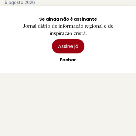
5 agosto 2026
Se ainda não é assinante
Jornal diário de informação regional e de
inspiração cristã.
Assine já
Fechar
B.
Bombeiros Voluntários de Braga entregam
novas divisas e capacetes
1 agosto 2026