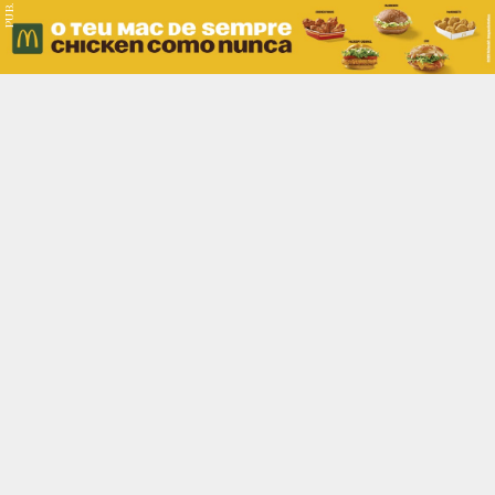
PUB.
Braga
Região
Desporto
Religião
Nacional
Internacional