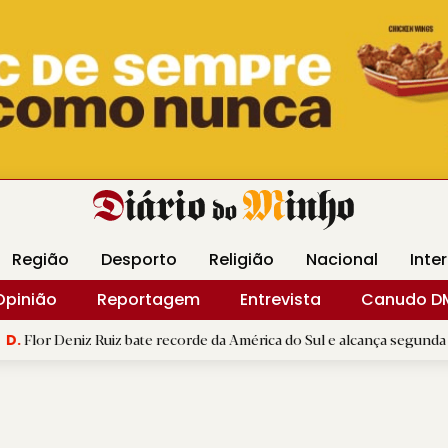
Revista Minha
Gráfica DM
Livraria DM
Arquidio
Região
Desporto
Religião
Nacional
Inte
Opinião
Reportagem
Entrevista
Canudo D
z Ruiz bate recorde da América do Sul e alcança segunda melhor mar