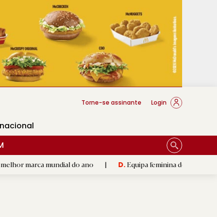
cese Braga
Torne-se assinante
Login
rnacional
M
ca mundial do ano
|
Equipa feminina do FC Porto realizou est
D.