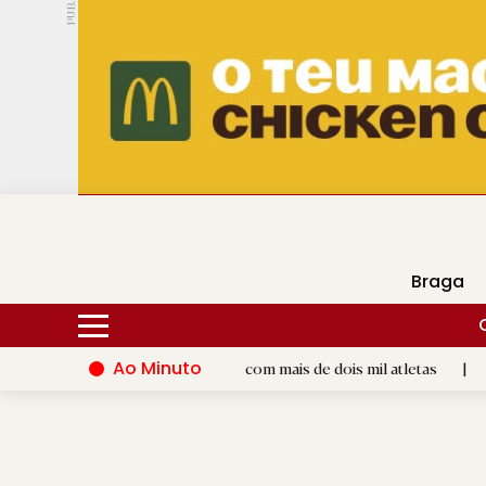
PUB.
DMtv
Hoje
14ºC
31ºC
Braga
Ao Minuto
s do Eixo Atlântico com mais de dois mil atletas
|
Flor Deni
D.