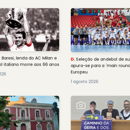
 Baresi, lenda do AC Milan e
D.
Seleção de andebol de su
l italiano morre aos 66 anos
apura-se para a 'main round
Europeu
2026
1 agosto 2026