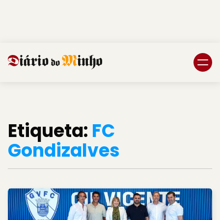
Login
Subscreva DM
Etiqueta:
FC
Gondizalves