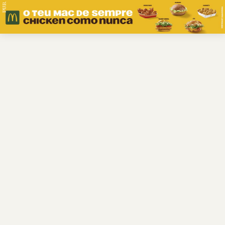
PUB.
Braga
Região
Desporto
Religião
Nacional
Internacional