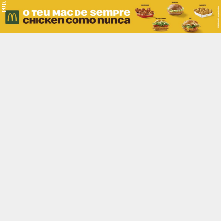
PUB.
Braga
Região
Desporto
Religião
Nacional
Internacional