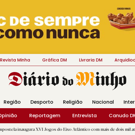
Revista Minha
Gráfica DM
Livraria DM
Arquidio
Região
Desporto
Religião
Nacional
Inte
Opinião
Reportagem
Entrevista
Canudo D
ra XVI Jogos do Eixo Atlântico com mais de dois mil atletas
|
D