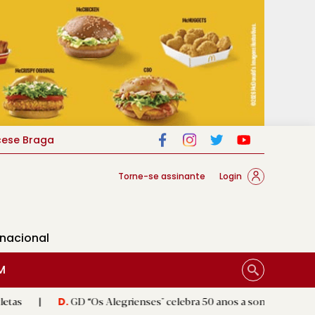
cese Braga
Torne-se assinante
Login
rnacional
M
GD “Os Alegrienses" celebra 50 anos a sonhar com «casa própria»
.