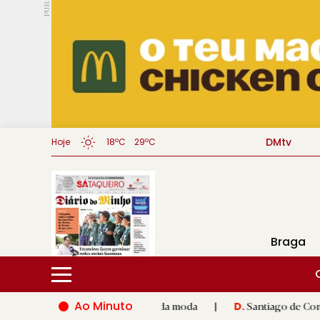
PUB.
DMtv
Hoje
18ºC
29ºC
Braga
Ao Minuto
 à inovação do mundo da moda
|
Santiago de Compostela inaugu
D.