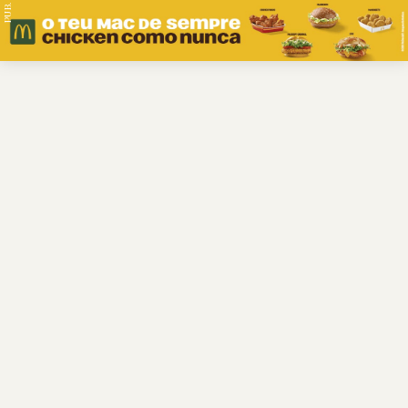
PUB.
Braga
Região
Desporto
Religião
Nacional
Internacional