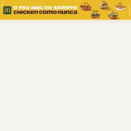
PUB.
Braga
Região
Desporto
Religião
Nacional
Internacional