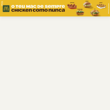
PUB.
Braga
Região
Desporto
Religião
Nacional
Internacional