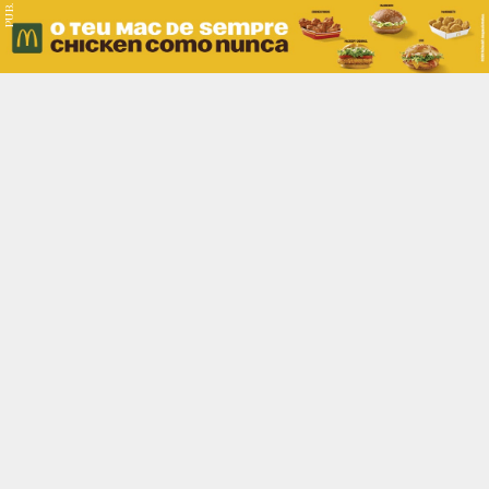
PUB.
Braga
Região
Desporto
Religião
Nacional
Internacional