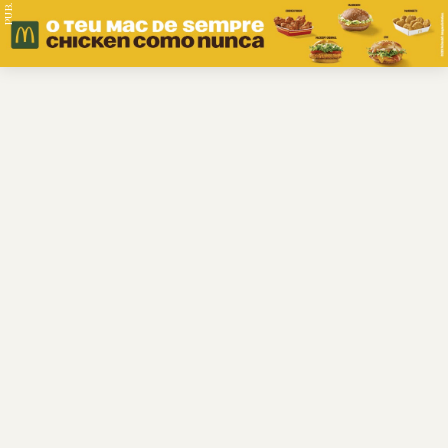
PUB.
Braga
Região
Desporto
Religião
Nacional
Internacional