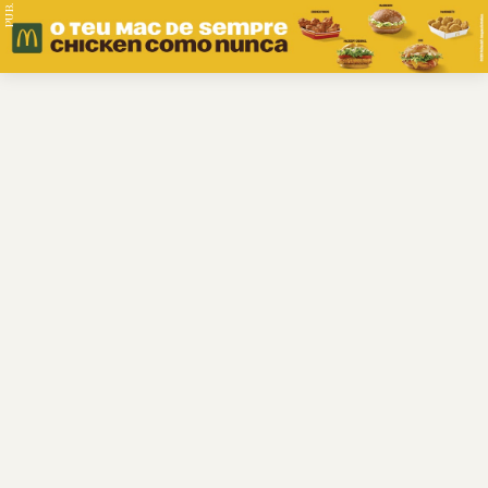
PUB.
Braga
Região
Desporto
Religião
Nacional
Internacional