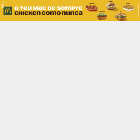
PUB.
Braga
Região
Desporto
Religião
Nacional
Internacional