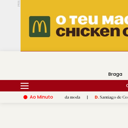
PUB.
DMtv
Hoje
16ºC
30ºC
Braga
Ao Minuto
e à inovação do mundo da moda
|
Santiago de Compostela inaug
D.