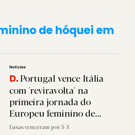
minino de hóquei em
Notícias
Portugal vence Itália
D.
com 'reviravolta' na
primeira jornada do
Europeu feminino de
hóquei em patins
Lusas venceram por 5-3