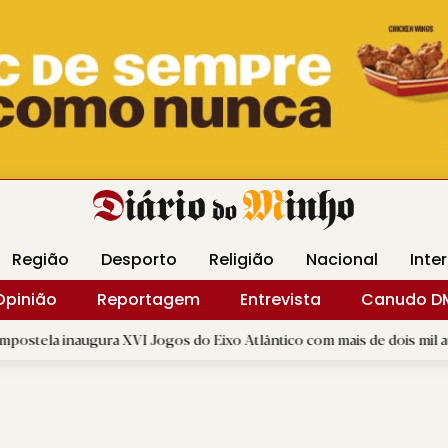
Revista Minha
Gráfica DM
Livraria DM
Arquidio
Região
Desporto
Religião
Nacional
Inte
Opinião
Reportagem
Entrevista
Canudo D
ura XVI Jogos do Eixo Atlântico com mais de dois mil atletas
|