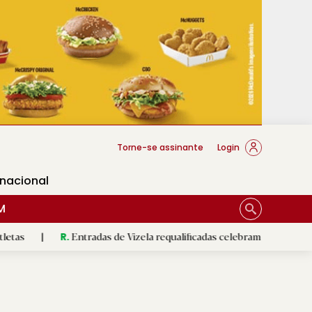
cese Braga
Torne-se assinante
Login
rnacional
M
Entradas de Vizela requalificadas celebram revolução do 5 de Agos
R.