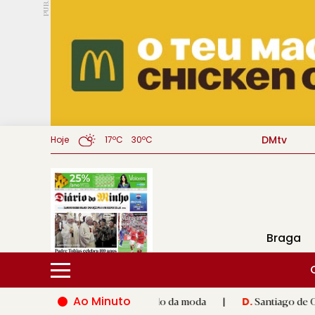
PUB.
DMtv
Hoje
17ºC
30ºC
Braga
Ao Minuto
o e à inovação do mundo da moda
|
Santiago de Compostela ina
D.