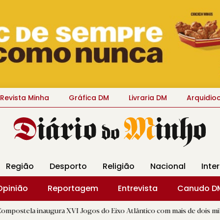
Revista Minha
Gráfica DM
Livraria DM
Arquidio
Região
Desporto
Religião
Nacional
Inte
Opinião
Reportagem
Entrevista
Canudo D
ugura XVI Jogos do Eixo Atlântico com mais de dois mil atletas
|