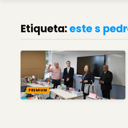
Etiqueta:
este s ped
PREMIUM