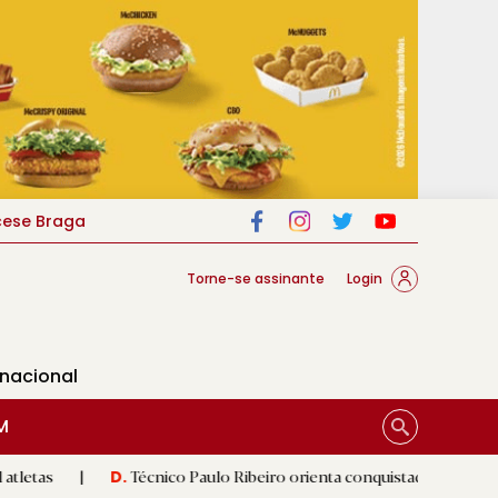
cese Braga
Torne-se assinante
Login
rnacional
M
Técnico Paulo Ribeiro orienta conquistadoras
|
Luís Fer
D.
D.