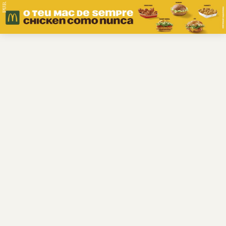
PUB.
Braga
Região
Desporto
Religião
Nacional
Internacional