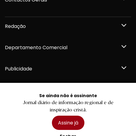
Redação
Departamento Comercial
Publicidade
Se ainda não é assinante
Privacidade e Cookies
Jornal diário de informação regional e de
Termos e Condições
inspiração cristã.
Declaração de compromisso FSC®
Política de Confidencialidade
Editar Cookies
Assine já
for tomorrow by
LKCOM
2026 Diário do Minho, Lda. © Todos os direitos reservados