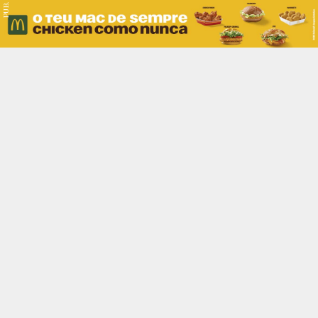
PUB.
Braga
Região
Desporto
Religião
Nacional
Internacional