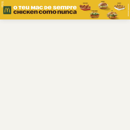
PUB.
Braga
Região
Desporto
Religião
Nacional
Internacional