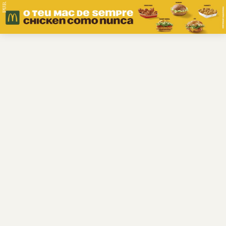
PUB.
Braga
Região
Desporto
Religião
Nacional
Internacional