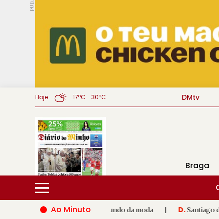
PUB.
DMtv
Hoje
17ºC
30ºC
Braga
Ao Minuto
ento e à inovação do mundo da moda
|
Santiago de Compostela 
D.