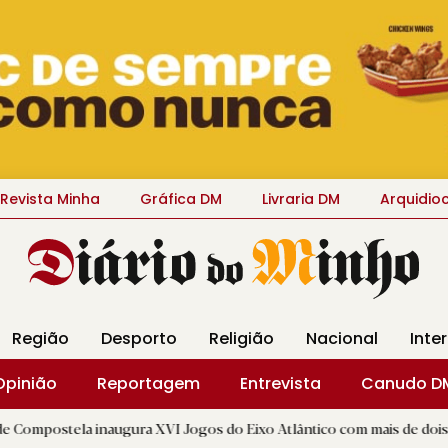
Revista Minha
Gráfica DM
Livraria DM
Arquidio
Região
Desporto
Religião
Nacional
Inte
Opinião
Reportagem
Entrevista
Canudo D
inaugura XVI Jogos do Eixo Atlântico com mais de dois mil atletas