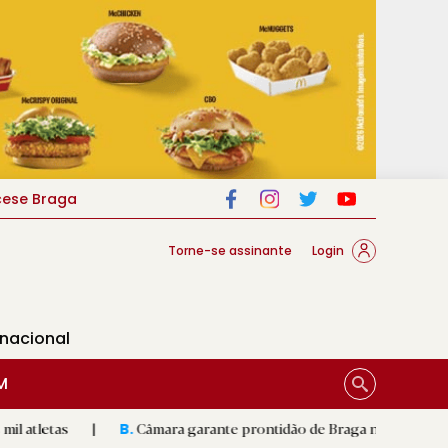
cese Braga
Torne-se assinante
Login
rnacional
M
|
Câmara garante prontidão de Braga no resgate animal
|
B.