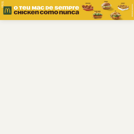
PUB.
Braga
Região
Desporto
Religião
Nacional
Internacional