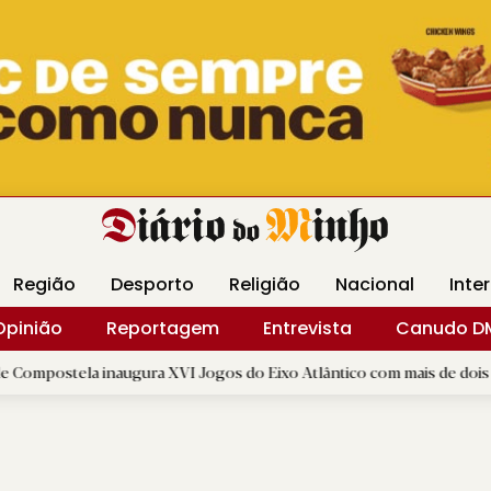
Revista Minha
Gráfica DM
Livraria DM
Arquidio
Região
Desporto
Religião
Nacional
Inte
Opinião
Reportagem
Entrevista
Canudo D
augura XVI Jogos do Eixo Atlântico com mais de dois mil atletas
|