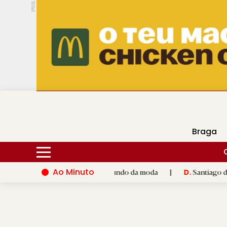
PUB.
DMtv
Hoje
17ºC
30ºC
Braga
Ao Minuto
to e à inovação do mundo da moda
|
Santiago de Compostela in
D.