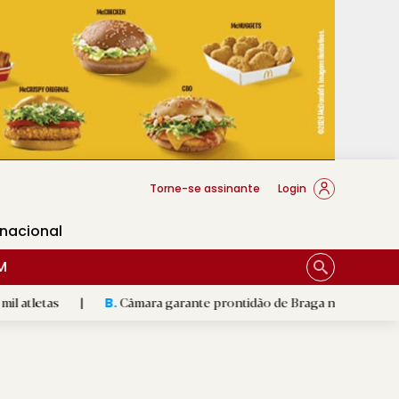
cese Braga
Torne-se assinante
Login
rnacional
M
Câmara garante prontidão de Braga no resgate animal
|
B.
R