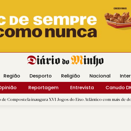
Revista Minha
Gráfica DM
Livraria DM
Arquidio
Região
Desporto
Religião
Nacional
Inte
Opinião
Reportagem
Entrevista
Canudo D
a inaugura XVI Jogos do Eixo Atlântico com mais de dois mil atletas