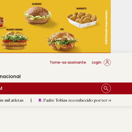
cese Braga
Torne-se assinante
Login
rnacional
M
|
Padre Tobias reconhecido por ter «um coração sempre aber
R.