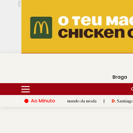
PUB.
DMtv
Hoje
16ºC
25ºC
Braga
Ao Minuto
alento e à inovação do mundo da moda
|
Santiago de Compostel
D.