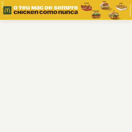
PUB.
Braga
Região
Desporto
Religião
Nacional
Internacional