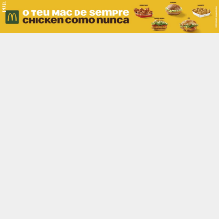
PUB.
Braga
Região
Desporto
Religião
Nacional
Internacional