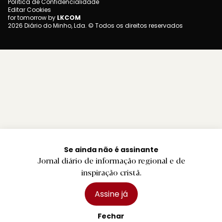
Política de Confidencialidade
Editar Cookies
for tomorrow by
LKCOM
2026 Diário do Minho, Lda. © Todos os direitos reservados
Se ainda não é assinante
Jornal diário de informação regional e de
inspiração cristã.
Assine já
Fechar