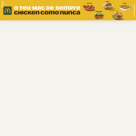
PUB.
Braga
Região
Desporto
Religião
Nacional
Internacional