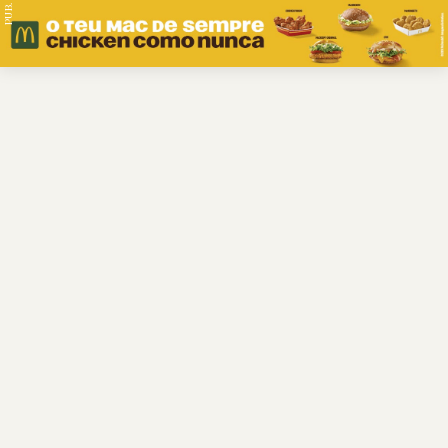
PUB.
Braga
Região
Desporto
Religião
Nacional
Internacional