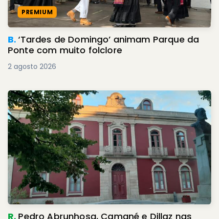
PREMIUM
B.
‘Tardes de Domingo’ animam Parque da
Ponte com muito folclore
2 agosto 2026
R.
Pedro Abrunhosa, Camané e Dillaz nas