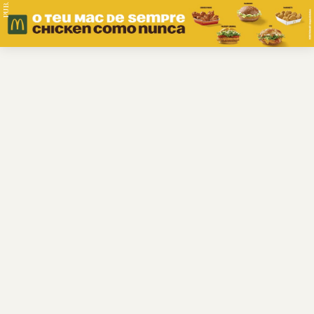
PUB.
Braga
Região
Desporto
Religião
Nacional
Internacional