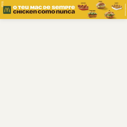
PUB.
Braga
Região
Desporto
Religião
Nacional
Internacional