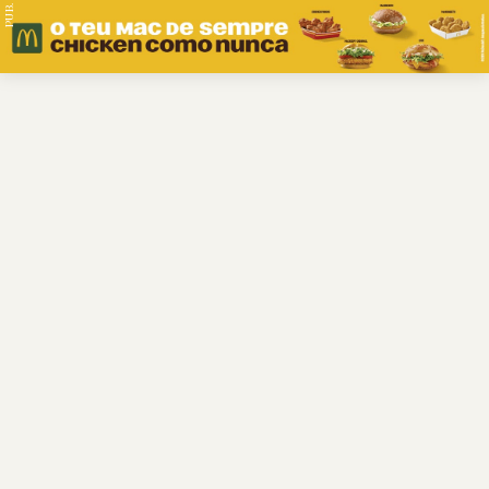
PUB.
Braga
Região
Desporto
Religião
Nacional
Internacional