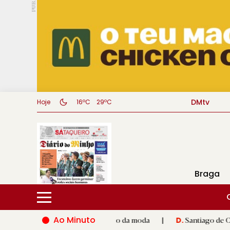
PUB.
DMtv
Hoje
16ºC
29ºC
Braga
Ao Minuto
o e à inovação do mundo da moda
|
Santiago de Compostela ina
D.