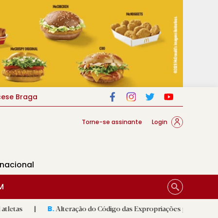
cese Braga
Torne-se assinante
Login
rnacional
M
Alteração do Código das Expropriações pode ajudar construção 
B.