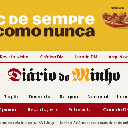
Revista Minha
Gráfica DM
Livraria DM
Arquidio
Região
Desporto
Religião
Nacional
Inte
Opinião
Reportagem
Entrevista
Canudo D
ugura XVI Jogos do Eixo Atlântico com mais de dois mil atletas
|