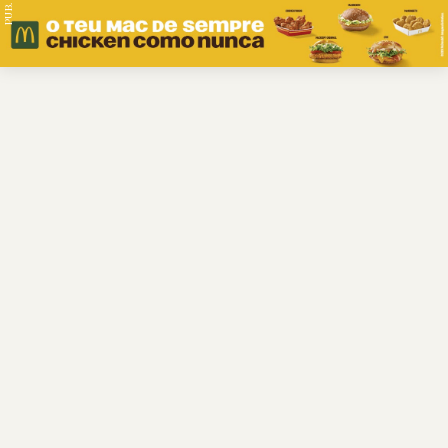
PUB.
Braga
Região
Desporto
Religião
Nacional
Internacional