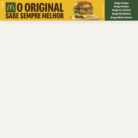
PUB.
Braga
Região
Desporto
Religião
Nacional
Internacional