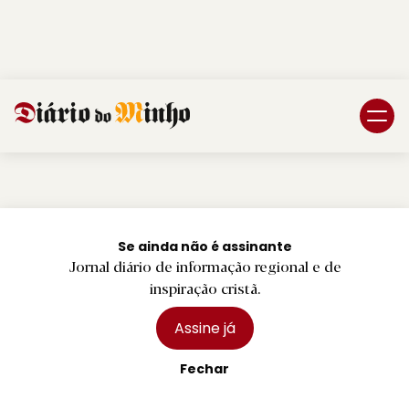
Login
Subscreva DM
Etiqueta:
doente
Se ainda não é assinante
Jornal diário de informação regional e de
inspiração cristã.
Assine já
Fechar
PREMIUM