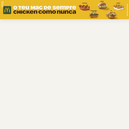
PUB.
Braga
Região
Desporto
Religião
Nacional
Internacional