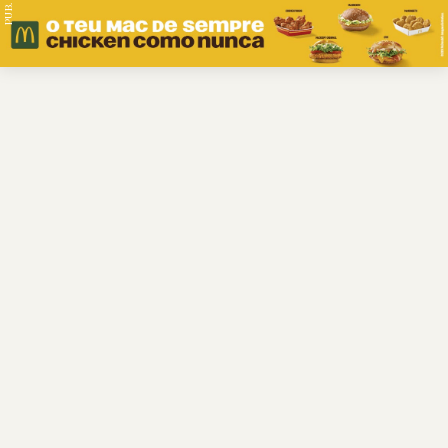
PUB.
Braga
Região
Desporto
Religião
Nacional
Internacional