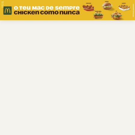
PUB.
Braga
Região
Desporto
Religião
Nacional
Internacional