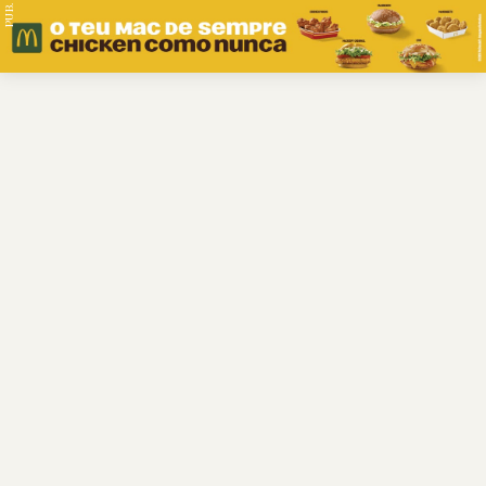
PUB.
Braga
Região
Desporto
Religião
Nacional
Internacional