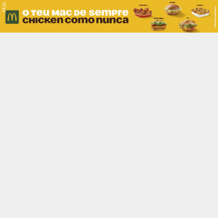
PUB.
Braga
Região
Desporto
Religião
Nacional
Internacional