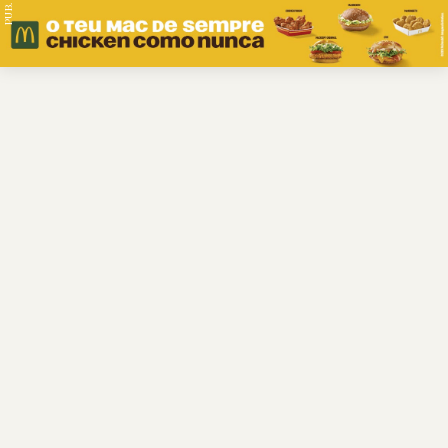
PUB.
Braga
Região
Desporto
Religião
Nacional
Internacional