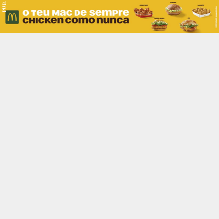
PUB.
Braga
Região
Desporto
Religião
Nacional
Internacional