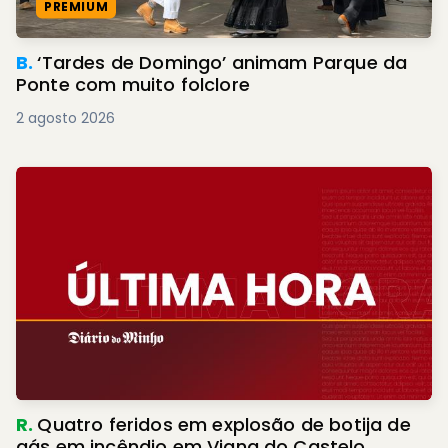
PREMIUM
B.
‘Tardes de Domingo’ animam Parque da
Ponte com muito folclore
2 agosto 2026
R.
Quatro feridos em explosão de botija de
gás em incêndio em Viana do Castelo