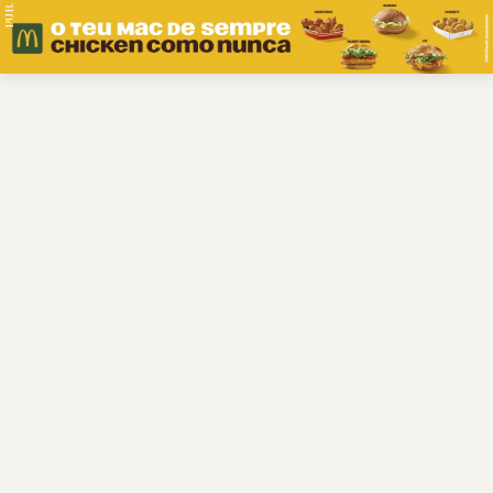
PUB.
Braga
Região
Desporto
Religião
Nacional
Internacional