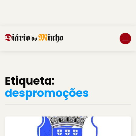
Login
Subscreva DM
Etiqueta:
despromoções