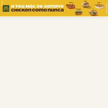
PUB.
Braga
Região
Desporto
Religião
Nacional
Internacional