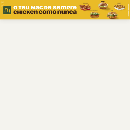
PUB.
Braga
Região
Desporto
Religião
Nacional
Internacional