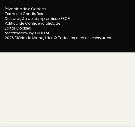
Privacidade e Cookies
Termos e Condições
Declaração de compromisso FSC®
Política de Confidencialidade
Editar Cookies
for tomorrow by
LKCOM
2026 Diário do Minho, Lda. © Todos os direitos reservados